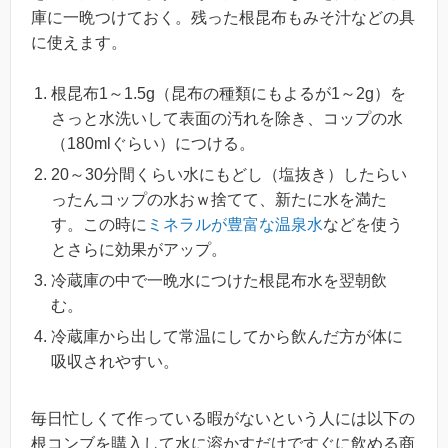
庫に一晩つけておく。残った根昆布もみそ汁などの具
に使えます。
根昆布1～1.5g（昆布の種類にもよるが1～2g）を
さっと水洗いして表面の汚れを除き、コップの水
（180mlぐらい）につける。
20～30分間くらい水にもどし（塩抜き）したらい
ったんコップの水おｗ捨てて、新たに水を満た
す。この時に
ミネラルが豊富な温泉水
などを使う
とさらに効果がアップ。
冷蔵庫の中で一晩水につけた根昆布水を翌朝飲
む。
冷蔵庫から出して常温にしてから飲んだ方が体に
吸収されやすい。
毎日忙しくて作っている暇がないという人には以下の
根コンブを購入して水に溶かすだけですぐに飲める商