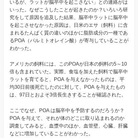
いるが、ラットが脳卒中を起こさない」との連絡がは
いった。なぜこうしたことが起きたのか？いろいろ研
究をして原因を追及した結果、脳卒中ラットに脳卒中
を起こさせなかった原因は、日米のエサ（飼料）に含
まれるたんぱく質の違いのほかに脂肪成分の一種であ
るPOA（パルミトオレイン酸）が寄与していることが
わかった。
アメリカの飼料には、このPOAが日本の飼料の5～10
倍も含まれていた。実際、食塩を加えた飼料で脳卒中
ラットを育てると、POA を与えなかったものは、平
均30日前後死亡したのに対して、POA を与えたもの
は、97日とおよそ3倍長生きすることが確認された。
ここでなぜ、POA は脳卒中を予防するのだろうか？
POA を与えて、それが体のどこに取り込まれるのか
調査してみると、血漿中のほか、血管壁、心臓、肝臓
などに増加していることがわかった。