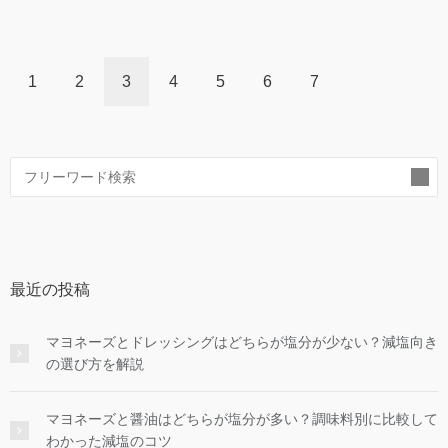
1
2
3
4
5
6
7
索
最近の投稿
マヨネーズとドレッシングはどちらが塩分が少ない？減塩向き
の選び方を解説
マヨネーズと醤油はどちらが塩分が多い？調味料別に比較して
わかった減塩のコツ