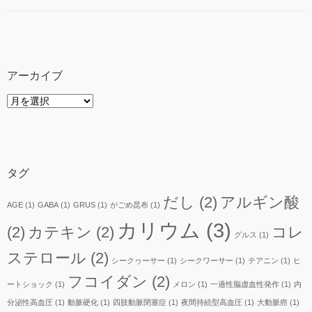
アーカイブ
ア
ー
カ
イ
ブ
タグ
だし
(2)
アルギン酸
AGE
(1)
GABA
(1)
GRUS
(1)
がごめ昆布
(1)
カリウム
(3)
(2)
カテキン
(2)
コレ
グルス
(1)
ステロール
(2)
シークヮーサー
(1)
シークワーサー
(1)
テアニン
(1)
ヒ
フコイダン
(2)
ートショック
(1)
メロン
(1)
一過性脳虚血性発作
(1)
内
分泌性高血圧
(1)
動脈硬化
(1)
四肢動脈閉塞症
(1)
夜間持続型高血圧
(1)
大動脈癌
(1)