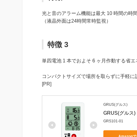
光と音のアラーム機能は最大 10 時間の
（液晶外面は24時間常時監視）
特徴 3
単四電池 1 本でおよそ 6 ヶ月作動する省
コンパクトサイズで場所を取らずに手軽に
[PR]
GRUS(グルス)
GRUS(グルス)
GRS101-01
Amazon