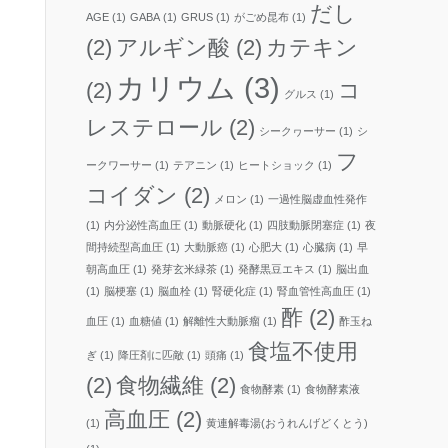
だし
AGE
(1)
GABA
(1)
GRUS
(1)
がごめ昆布
(1)
(2)
アルギン酸
(2)
カテキン
カリウム
(3)
(2)
コ
グルス
(1)
レステロール
(2)
シークヮーサー
(1)
シ
フ
ークワーサー
(1)
テアニン
(1)
ヒートショック
(1)
コイダン
(2)
メロン
(1)
一過性脳虚血性発作
(1)
内分泌性高血圧
(1)
動脈硬化
(1)
四肢動脈閉塞症
(1)
夜
間持続型高血圧
(1)
大動脈癌
(1)
心肥大
(1)
心臓病
(1)
早
朝高血圧
(1)
発芽玄米緑茶
(1)
発酵黒豆エキス
(1)
脳出血
(1)
脳梗塞
(1)
脳血栓
(1)
腎硬化症
(1)
腎血管性高血圧
(1)
酢
(2)
血圧
(1)
血糖値
(1)
解離性大動脈瘤
(1)
酢玉ね
食塩不使用
ぎ
(1)
降圧剤に匹敵
(1)
頭痛
(1)
(2)
食物繊維
(2)
食物酵素
(1)
食物酵素液
高血圧
(2)
(1)
黄連解毒湯(おうれんげどくとう)