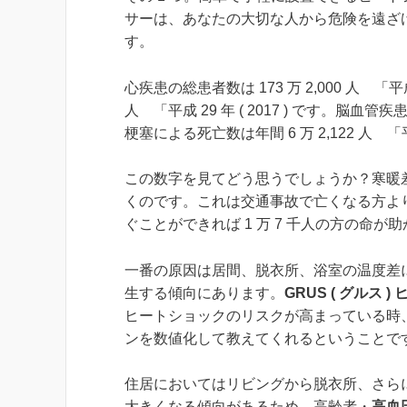
サーは、あなたの大切な人から危険を遠ざ
す。
心疾患の総患者数は 173 万 2,000 人 「平成 
人 「平成 29 年 ( 2017 ) です。脳血管疾患の
梗塞による死亡数は年間 6 万 2,122 人 「平成 
この数字を見てどう思うでしょうか？寒暖差に
くのです。これは交通事故で亡くなる方よ
ぐことができれば 1 万 7 千人の方の命が
一番の原因は居間、脱衣所、浴室の温度差
生する傾向にあります。
GRUS ( グルス
ヒートショックのリスクが高まっている時
ンを数値化して教えてくれるということで
住居においてはリビングから脱衣所、さら
大きくなる傾向があるため、高齢者・
高血