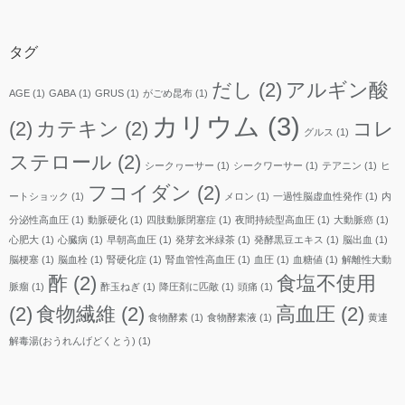
イ
ブ
タグ
だし
(2)
アルギン酸
AGE
(1)
GABA
(1)
GRUS
(1)
がごめ昆布
(1)
カリウム
(3)
(2)
カテキン
(2)
コレ
グルス
(1)
ステロール
(2)
シークヮーサー
(1)
シークワーサー
(1)
テアニン
(1)
ヒ
フコイダン
(2)
ートショック
(1)
メロン
(1)
一過性脳虚血性発作
(1)
内
分泌性高血圧
(1)
動脈硬化
(1)
四肢動脈閉塞症
(1)
夜間持続型高血圧
(1)
大動脈癌
(1)
心肥大
(1)
心臓病
(1)
早朝高血圧
(1)
発芽玄米緑茶
(1)
発酵黒豆エキス
(1)
脳出血
(1)
脳梗塞
(1)
脳血栓
(1)
腎硬化症
(1)
腎血管性高血圧
(1)
血圧
(1)
血糖値
(1)
解離性大動
酢
(2)
食塩不使用
脈瘤
(1)
酢玉ねぎ
(1)
降圧剤に匹敵
(1)
頭痛
(1)
(2)
食物繊維
(2)
高血圧
(2)
食物酵素
(1)
食物酵素液
(1)
黄連
解毒湯(おうれんげどくとう)
(1)