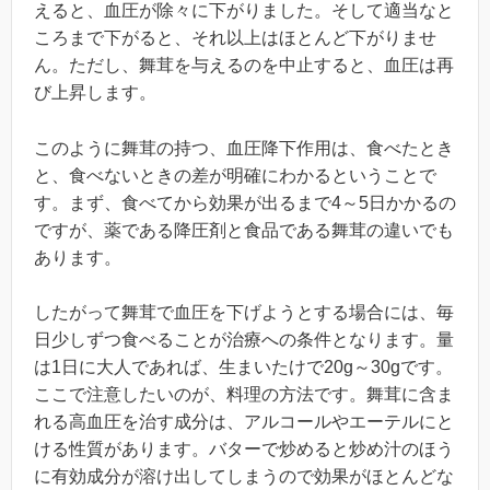
えると、血圧が除々に下がりました。そして適当なと
ころまで下がると、それ以上はほとんど下がりませ
ん。ただし、舞茸を与えるのを中止すると、血圧は再
び上昇します。
このように舞茸の持つ、血圧降下作用は、食べたとき
と、食べないときの差が明確にわかるということで
す。まず、食べてから効果が出るまで4～5日かかるの
ですが、薬である降圧剤と食品である舞茸の違いでも
あります。
したがって舞茸で血圧を下げようとする場合には、毎
日少しずつ食べることが治療への条件となります。量
は1日に大人であれば、生まいたけで20g～30gです。
ここで注意したいのが、料理の方法です。舞茸に含ま
れる高血圧を治す成分は、アルコールやエーテルにと
ける性質があります。バターで炒めると炒め汁のほう
に有効成分が溶け出してしまうので効果がほとんどな