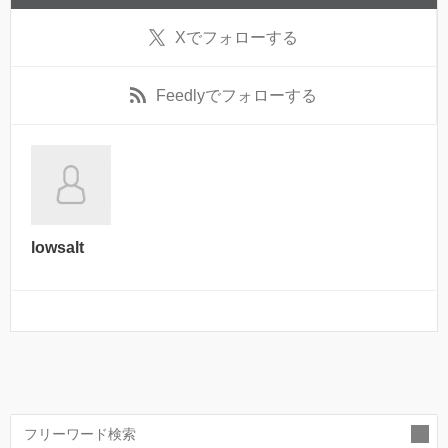
X
でフォローする
Feedly
でフォローする
lowsalt
索