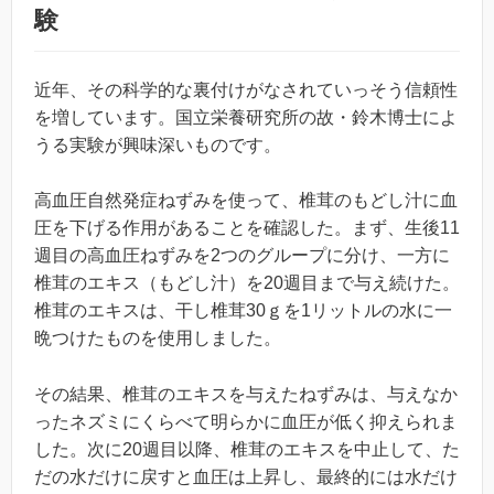
験
近年、その科学的な裏付けがなされていっそう信頼性
を増しています。国立栄養研究所の故・鈴木博士によ
うる実験が興味深いものです。
高血圧自然発症ねずみを使って、椎茸のもどし汁に血
圧を下げる作用があることを確認した。まず、生後11
週目の高血圧ねずみを2つのグループに分け、一方に
椎茸のエキス（もどし汁）を20週目まで与え続けた。
椎茸のエキスは、干し椎茸30ｇを1リットルの水に一
晩つけたものを使用しました。
その結果、椎茸のエキスを与えたねずみは、与えなか
ったネズミにくらべて明らかに血圧が低く抑えられま
した。次に20週目以降、椎茸のエキスを中止して、た
だの水だけに戻すと血圧は上昇し、最終的には水だけ