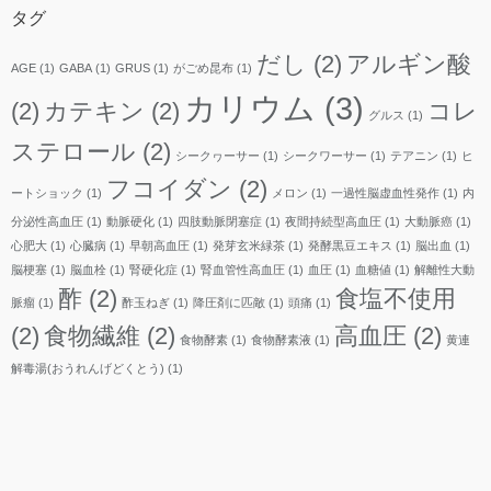
ブ
タグ
だし
(2)
アルギン酸
AGE
(1)
GABA
(1)
GRUS
(1)
がごめ昆布
(1)
カリウム
(3)
(2)
カテキン
(2)
コレ
グルス
(1)
ステロール
(2)
シークヮーサー
(1)
シークワーサー
(1)
テアニン
(1)
ヒ
フコイダン
(2)
ートショック
(1)
メロン
(1)
一過性脳虚血性発作
(1)
内
分泌性高血圧
(1)
動脈硬化
(1)
四肢動脈閉塞症
(1)
夜間持続型高血圧
(1)
大動脈癌
(1)
心肥大
(1)
心臓病
(1)
早朝高血圧
(1)
発芽玄米緑茶
(1)
発酵黒豆エキス
(1)
脳出血
(1)
脳梗塞
(1)
脳血栓
(1)
腎硬化症
(1)
腎血管性高血圧
(1)
血圧
(1)
血糖値
(1)
解離性大動
酢
(2)
食塩不使用
脈瘤
(1)
酢玉ねぎ
(1)
降圧剤に匹敵
(1)
頭痛
(1)
(2)
食物繊維
(2)
高血圧
(2)
食物酵素
(1)
食物酵素液
(1)
黄連
解毒湯(おうれんげどくとう)
(1)