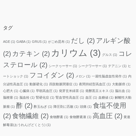
ー
カ
イ
ブ
タグ
だし
(2)
アルギン酸
AGE
(1)
GABA
(1)
GRUS
(1)
がごめ昆布
(1)
カリウム
(3)
(2)
カテキン
(2)
コレ
グルス
(1)
ステロール
(2)
シークヮーサー
(1)
シークワーサー
(1)
テアニン
(1)
ヒ
フコイダン
(2)
ートショック
(1)
メロン
(1)
一過性脳虚血性発作
(1)
内
分泌性高血圧
(1)
動脈硬化
(1)
四肢動脈閉塞症
(1)
夜間持続型高血圧
(1)
大動脈癌
(1)
心肥大
(1)
心臓病
(1)
早朝高血圧
(1)
発芽玄米緑茶
(1)
発酵黒豆エキス
(1)
脳出血
(1)
脳梗塞
(1)
脳血栓
(1)
腎硬化症
(1)
腎血管性高血圧
(1)
血圧
(1)
血糖値
(1)
解離性大動
酢
(2)
食塩不使用
脈瘤
(1)
酢玉ねぎ
(1)
降圧剤に匹敵
(1)
頭痛
(1)
(2)
食物繊維
(2)
高血圧
(2)
食物酵素
(1)
食物酵素液
(1)
黄連
解毒湯(おうれんげどくとう)
(1)