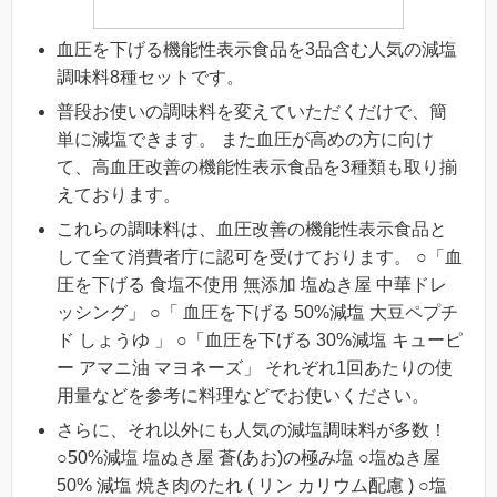
血圧を下げる機能性表示食品を3品含む人気の減塩
調味料8種セットです。
普段お使いの調味料を変えていただくだけで、簡
単に減塩できます。 また血圧が高めの方に向け
て、高血圧改善の機能性表示食品を3種類も取り揃
えております。
これらの調味料は、血圧改善の機能性表示食品と
して全て消費者庁に認可を受けております。 ○「血
圧を下げる 食塩不使用 無添加 塩ぬき屋 中華ドレ
ッシング」 ○「 血圧を下げる 50%減塩 大豆ペプチ
ド しょうゆ 」 ○「血圧を下げる 30%減塩 キューピ
ー アマニ油 マヨネーズ」 それぞれ1回あたりの使
用量などを参考に料理などでお使いください。
さらに、それ以外にも人気の減塩調味料が多数！
○50%減塩 塩ぬき屋 蒼(あお)の極み塩 ○塩ぬき屋
50% 減塩 焼き肉のたれ ( リン カリウム配慮 ) ○塩