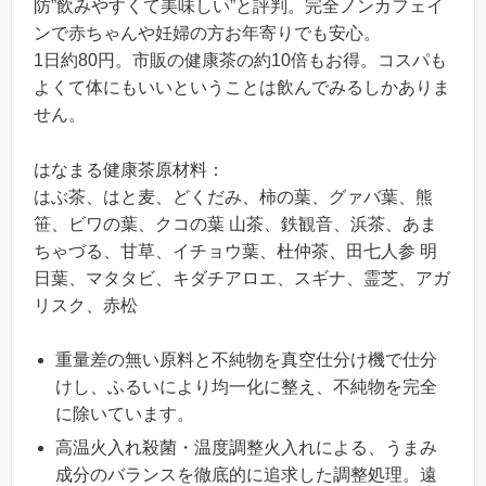
防”飲みやすくて美味しい”と評判。完全ノンカフェイ
ンで赤ちゃんや妊婦の方お年寄りでも安心。
1日約80円。市販の健康茶の約10倍もお得。コスパも
よくて体にもいいということは飲んでみるしかありま
せん。
はなまる健康茶原材料：
はぶ茶、はと麦、どくだみ、柿の葉、グァバ葉、熊
笹、ビワの葉、クコの葉 山茶、鉄観音、浜茶、あま
ちゃづる、甘草、イチョウ葉、杜仲茶、田七人参 明
日葉、マタタビ、キダチアロエ、スギナ、霊芝、アガ
リスク、赤松
重量差の無い原料と不純物を真空仕分け機で仕分
けし、ふるいにより均一化に整え、不純物を完全
に除いています。
高温火入れ殺菌・温度調整火入れによる、うまみ
成分のバランスを徹底的に追求した調整処理。遠