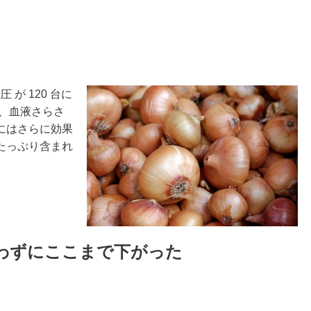
 が 120 台に
、血液さらさ
にはさらに効果
たっぷり含まれ
使わずにここまで下がった