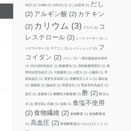
だし
AGE
(1)
GABA
(1)
GRUS
(1)
がごめ昆布
(1)
(2)
アルギン酸
(2)
カテキン
カリウム
(3)
(2)
コ
グルス
(1)
レステロール
(2)
シークヮーサー
(1)
シ
フ
ークワーサー
(1)
テアニン
(1)
ヒートショック
(1)
コイダン
(2)
メロン
(1)
一過性脳虚血性発作
(1)
内分泌性高血圧
(1)
動脈硬化
(1)
四肢動脈閉塞症
(1)
夜
間持続型高血圧
(1)
大動脈癌
(1)
心肥大
(1)
心臓病
(1)
早
朝高血圧
(1)
発芽玄米緑茶
(1)
発酵黒豆エキス
(1)
脳出血
(1)
脳梗塞
(1)
脳血栓
(1)
腎硬化症
(1)
腎血管性高血圧
(1)
酢
(2)
血圧
(1)
血糖値
(1)
解離性大動脈瘤
(1)
酢玉ね
食塩不使用
ぎ
(1)
降圧剤に匹敵
(1)
頭痛
(1)
(2)
食物繊維
(2)
食物酵素
(1)
食物酵素液
高血圧
(2)
(1)
黄連解毒湯(おうれんげどくとう)