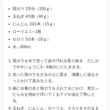
鶏ガラ 1羽分（200ｇ）
玉ねぎ 4/1個（40ｇ）
にんじん 10/1本（15ｇ）
ローリエ 1～2枚
セロリ 5/1本（20ｇ）
水…800cc
鶏ガラを水で洗って血や汚れを取り除き、だしが
でやすいように3～4個分にたたききる。
切った鶏ガラをざるの上に置き、沸騰した湯をさ
っとかけて臭みをとる。
鍋に分量の水と鶏ガラを入れて火にかけ、煮立っ
たら火を弱めて浮いてくるアクや油を丁寧にと
る。
玉ねぎ、にんじん、ローリエ、そろりをそのまま