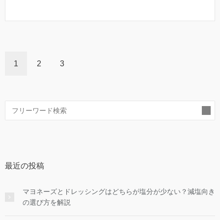
1
2
3
索
最近の投稿
マヨネーズとドレッシングはどちらが塩分が少ない？減塩向き
の選び方を解説