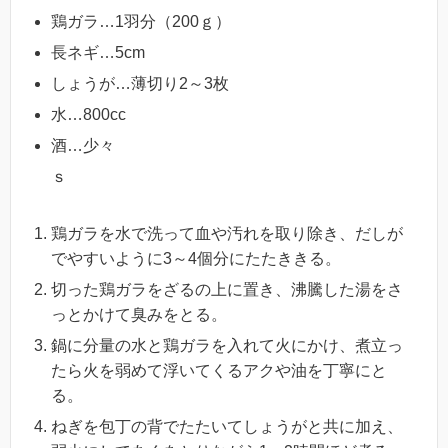
鶏ガラ…1羽分（200ｇ）
長ネギ…5cm
しょうが…薄切り2～3枚
水…800cc
酒…少々
ｓ
鶏ガラを水で洗って血や汚れを取り除き、だしが
でやすいように3～4個分にたたききる。
切った鶏ガラをざるの上に置き、沸騰した湯をさ
っとかけて臭みをとる。
鍋に分量の水と鶏ガラを入れて火にかけ、煮立っ
たら火を弱めて浮いてくるアクや油を丁寧にと
る。
ねぎを包丁の背でたたいてしょうがと共に加え、