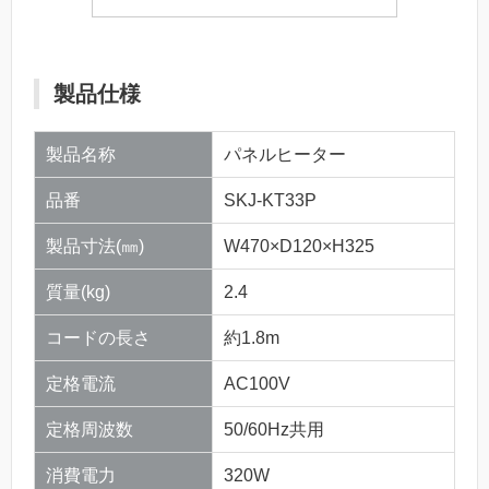
製品仕様
製品名称
パネルヒーター
品番
SKJ-KT33P
製品寸法(㎜)
W470×D120×H325
質量(kg)
2.4
コードの長さ
約1.8m
定格電流
AC100V
定格周波数
50/60Hz共用
消費電力
320W