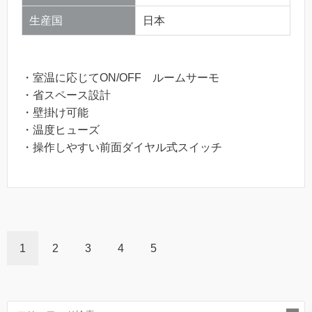
生産国
日本
・室温に応じてON/OFF ルームサーモ
・省スペース設計
・壁掛け可能
・温度ヒューズ
・操作しやすい前面ダイヤル式スイッチ
1
2
3
4
5