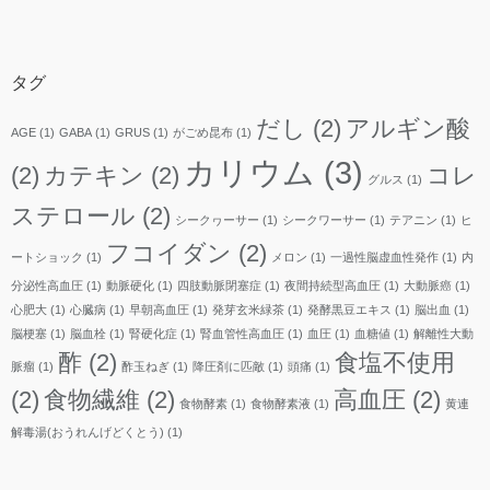
カ
イ
ブ
タグ
だし
(2)
アルギン酸
AGE
(1)
GABA
(1)
GRUS
(1)
がごめ昆布
(1)
カリウム
(3)
(2)
カテキン
(2)
コレ
グルス
(1)
ステロール
(2)
シークヮーサー
(1)
シークワーサー
(1)
テアニン
(1)
ヒ
フコイダン
(2)
ートショック
(1)
メロン
(1)
一過性脳虚血性発作
(1)
内
分泌性高血圧
(1)
動脈硬化
(1)
四肢動脈閉塞症
(1)
夜間持続型高血圧
(1)
大動脈癌
(1)
心肥大
(1)
心臓病
(1)
早朝高血圧
(1)
発芽玄米緑茶
(1)
発酵黒豆エキス
(1)
脳出血
(1)
脳梗塞
(1)
脳血栓
(1)
腎硬化症
(1)
腎血管性高血圧
(1)
血圧
(1)
血糖値
(1)
解離性大動
酢
(2)
食塩不使用
脈瘤
(1)
酢玉ねぎ
(1)
降圧剤に匹敵
(1)
頭痛
(1)
(2)
食物繊維
(2)
高血圧
(2)
食物酵素
(1)
食物酵素液
(1)
黄連
解毒湯(おうれんげどくとう)
(1)