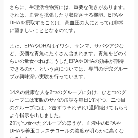
さらに、生理活性物質には、重要な働きがあります。
それは、血管を拡張したり収縮させる機能。EPAや
DHAを摂取することは、高血圧の人にとっては非常
に望ましいこととなるのです。
また、EPAやDHAはイワシ、サンマ、サバやアジな
ど、安価な青魚にたくさん含まれます。青魚をどのく
らいの量食べればこうしたEPAやDHAの効果が期待
できるのか、という点については、専門の研究グルー
プが興味深い実験を行っています。
14名の健康な人を2つのグループに分け、ひとつのグ
ループには市販のサバの缶詰を毎日1缶ずつ、二つ目
のグループには、2缶ずつそれぞれ1週間続けてもらう
よう指示を出しました。
2缶ずつ食べたグループのほうが、血液中のEPAや
DHAや善玉コレステロールの濃度が明らかに高くな