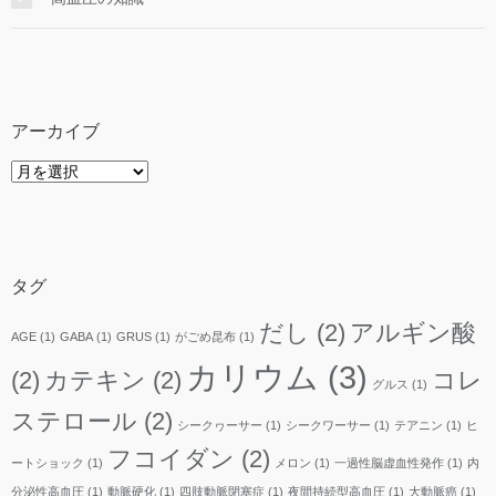
アーカイブ
ア
ー
カ
イ
ブ
タグ
だし
(2)
アルギン酸
AGE
(1)
GABA
(1)
GRUS
(1)
がごめ昆布
(1)
カリウム
(3)
(2)
カテキン
(2)
コレ
グルス
(1)
ステロール
(2)
シークヮーサー
(1)
シークワーサー
(1)
テアニン
(1)
ヒ
フコイダン
(2)
ートショック
(1)
メロン
(1)
一過性脳虚血性発作
(1)
内
分泌性高血圧
(1)
動脈硬化
(1)
四肢動脈閉塞症
(1)
夜間持続型高血圧
(1)
大動脈癌
(1)