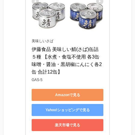
美味しいさば
伊藤食品 美味しい鯖(さば)缶詰 
５種 【水煮・食塩不使用 各3缶 
味噌・醤油・黒胡椒にんにく各2
缶 合計12缶】
GAS-5
Amazonで見る
Yahoo!ショッピングで見る
楽天市場で見る