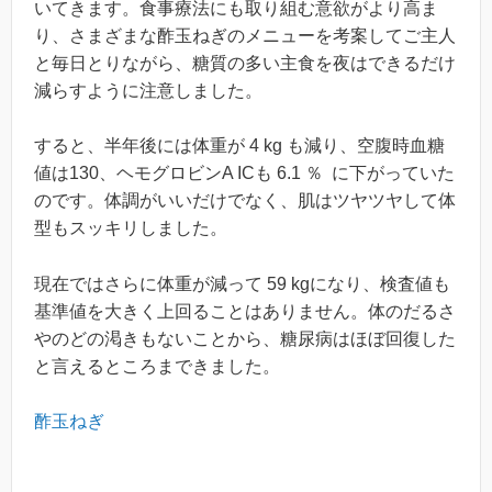
いてきます。食事療法にも取り組む意欲がより高ま
り、さまざまな酢玉ねぎのメニューを考案してご主人
と毎日とりながら、糖質の多い主食を夜はできるだけ
減らすように注意しました。
すると、半年後には体重が 4 kg も減り、空腹時血糖
値は130、ヘモグロビンA ICも 6.1 ％ に下がっていた
のです。体調がいいだけでなく、肌はツヤツヤして体
型もスッキリしました。
現在ではさらに体重が減って 59 kgになり、検査値も
基準値を大きく上回ることはありません。体のだるさ
やのどの渇きもないことから、糖尿病はほぼ回復した
と言えるところまできました。
酢玉ねぎ