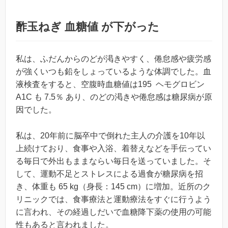
酢玉ねぎ 血糖値 が下がった
私は、ふだんからのどが渇きやすく、倦怠感や疲労感
が強くいつも鉛をしょっているような体調でした。血
液検査をすると、空腹時血糖値は195 ヘモグロビン
A1C も 7.5％ あり、のどの渇きや倦怠感は糖尿病が原
因でした。
私は、20年前に脳卒中で倒れた主人の介護を10年以
上続けており、食事や入浴、着替えなどを手伝ってい
る毎日で外出もままならい毎日を送っていました。そ
して、運動不足とストレスによる過食が糖尿病を招
き、体重も 65 kg（身長：145 cm）に増加。近所のク
リニックでは、食事療法と運動療法をすぐに行うよう
に言われ、その経過しだいで血糖降下薬の使用の可能
性もあると言われました。