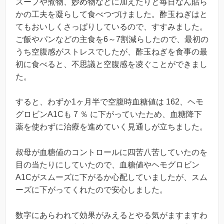
スープや煮物、妙め物などに加えたりと毎日なん貼ら
かの工夫を凝らして食べつづけました。酢玉ねぎはと
てもおいしくさっぱりしているので、すすみました。
ご飯やパンなどの主食を6～7割減らしたので、最初の
うち空腹感がストレスでしたが、酢玉ねぎを食事の最
初に食べると、不思議と空腹感を凌ぐことができまし
た。
すると、わずか1ヶ月半で空腹時血糖値は 162、ヘモ
グロビンA1Cも 7 ％ に下がっていたため、血糖降下
薬を使わずに治療を進めていく見通しが立ちました。
叔母が血糖値のコントロールに四苦八苦していたのを
目の当たりにしていたので、血糖値やヘモグロビン
A1Cがスムーズに下がるか心配していましたが、スム
ーズに下がってくれたので安心しました。
数字にあらわれて効果がみえるとやる気がますますわ