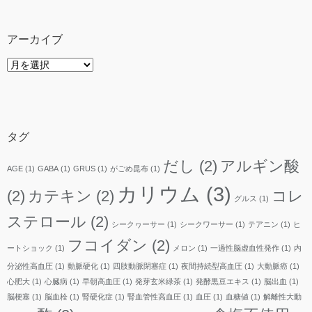
アーカイブ
ア
ー
カ
イ
ブ
タグ
だし
(2)
アルギン酸
AGE
(1)
GABA
(1)
GRUS
(1)
がごめ昆布
(1)
カリウム
(3)
(2)
カテキン
(2)
コレ
グルス
(1)
ステロール
(2)
シークヮーサー
(1)
シークワーサー
(1)
テアニン
(1)
ヒ
フコイダン
(2)
ートショック
(1)
メロン
(1)
一過性脳虚血性発作
(1)
内
分泌性高血圧
(1)
動脈硬化
(1)
四肢動脈閉塞症
(1)
夜間持続型高血圧
(1)
大動脈癌
(1)
心肥大
(1)
心臓病
(1)
早朝高血圧
(1)
発芽玄米緑茶
(1)
発酵黒豆エキス
(1)
脳出血
(1)
脳梗塞
(1)
脳血栓
(1)
腎硬化症
(1)
腎血管性高血圧
(1)
血圧
(1)
血糖値
(1)
解離性大動