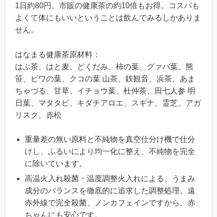
1日約80円。市販の健康茶の約10倍もお得。コスパも
よくて体にもいいということは飲んでみるしかありま
せん。
はなまる健康茶原材料：
はぶ茶、はと麦、どくだみ、柿の葉、グァバ葉、熊
笹、ビワの葉、クコの葉 山茶、鉄観音、浜茶、あま
ちゃづる、甘草、イチョウ葉、杜仲茶、田七人参 明
日葉、マタタビ、キダチアロエ、スギナ、霊芝、アガ
リスク、赤松
重量差の無い原料と不純物を真空仕分け機で仕分
けし、ふるいにより均一化に整え、不純物を完全
に除いています。
高温火入れ殺菌・温度調整火入れによる、うまみ
成分のバランスを徹底的に追求した調整処理。遠
赤外線で完全殺菌、ノンカフェインですから、赤
ちゃんにも安心です。