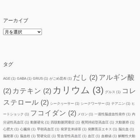
アーカイブ
ア
ー
カ
イ
ブ
タグ
だし
(2)
アルギン酸
AGE
(1)
GABA
(1)
GRUS
(1)
がごめ昆布
(1)
カリウム
(3)
(2)
カテキン
(2)
コレ
グルス
(1)
ステロール
(2)
シークヮーサー
(1)
シークワーサー
(1)
テアニン
(1)
ヒ
フコイダン
(2)
ートショック
(1)
メロン
(1)
一過性脳虚血性発作
(1)
内
分泌性高血圧
(1)
動脈硬化
(1)
四肢動脈閉塞症
(1)
夜間持続型高血圧
(1)
大動脈癌
(1)
心肥大
(1)
心臓病
(1)
早朝高血圧
(1)
発芽玄米緑茶
(1)
発酵黒豆エキス
(1)
脳出血
(1)
脳梗塞
(1)
脳血栓
(1)
腎硬化症
(1)
腎血管性高血圧
(1)
血圧
(1)
血糖値
(1)
解離性大動