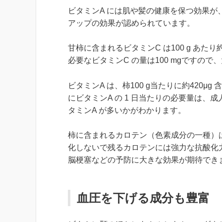
ビタミンA には肌や髪の健康を保つ効果が
アップの効果が認められています。
甘柿に含まれるビタミンC は100 g あたり約
必要なビタミンC の量は100 mgですの
ビタミンA は、柿100 g当たりに約420
にビタミンA の 1 日当たりの必要量は、成人
タミンA が多いかがわかります。
柿に含まれるカロテン（色素成分の一種）は
化しないで残るカロテンには強力な抗酸化
脳梗塞などの予防に大きな効果が期待でき
血圧を下げる成分も豊富