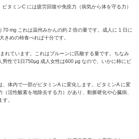
、ビタミンC には疲労回復や免疫力（病気から体を守る力）
 70 mg これは温州みかんの約 2 倍の量です。成人に 1 日に
で、大きめの柿食べれば十分です。
μg 含まれています。これはプルーンに匹敵する量です。ちなみ
男性で1日750μg 成人女性は600 μg なので、いかに柿にビ
、体内で一部がビタミンA に変化します。ビタミンA に変
力（活性酸素を地除去する力）があり、動脈硬化や心臓病、
ます。