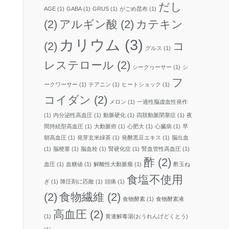
だし
AGE
(1)
GABA
(1)
GRUS
(1)
がごめ昆布
(1)
(2)
アルギン酸
(2)
カテキン
カリウム
(3)
(2)
コ
グルス
(1)
レステロール
(2)
シークヮーサー
(1)
シ
フ
ークワーサー
(1)
テアニン
(1)
ヒートショック
(1)
コイダン
(2)
メロン
(1)
一過性脳虚血性発作
(1)
内分泌性高血圧
(1)
動脈硬化
(1)
四肢動脈閉塞症
(1)
夜
間持続型高血圧
(1)
大動脈癌
(1)
心肥大
(1)
心臓病
(1)
早
朝高血圧
(1)
発芽玄米緑茶
(1)
発酵黒豆エキス
(1)
脳出血
(1)
脳梗塞
(1)
脳血栓
(1)
腎硬化症
(1)
腎血管性高血圧
(1)
酢
(2)
血圧
(1)
血糖値
(1)
解離性大動脈瘤
(1)
酢玉ね
食塩不使用
ぎ
(1)
降圧剤に匹敵
(1)
頭痛
(1)
(2)
食物繊維
(2)
食物酵素
(1)
食物酵素液
高血圧
(2)
(1)
黄連解毒湯(おうれんげどくとう)