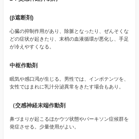
(β遮断剤)
心臓の抑制作用があり、除脈となったり、ぜんそくな
どの症状が起きたり、末梢の血液循環が悪化し、手足
が冷えやすくなる。
中枢作動剤
眠気や感口渇が生じる。男性では、インポテンツを、
女性ではまれに乳汁分泌異常をきたす場合もあり。
（交感神経末端作動剤
鼻づまりが起こるほかウツ状態やパーキソン症候群を
発症させる。少量使用がよい。