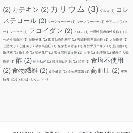
カリウム
(3)
(2)
カテキン
(2)
コレ
グルス
(1)
ステロール
(2)
シークヮーサー
(1)
シークワーサー
(1)
テアニン
(1)
ヒ
フコイダン
(2)
ートショック
(1)
メロン
(1)
一過性脳虚血性発作
(1)
内
分泌性高血圧
(1)
動脈硬化
(1)
四肢動脈閉塞症
(1)
夜間持続型高血圧
(1)
大動脈癌
(1)
心肥大
(1)
心臓病
(1)
早朝高血圧
(1)
発芽玄米緑茶
(1)
発酵黒豆エキス
(1)
脳出血
(1)
脳梗塞
(1)
脳血栓
(1)
腎硬化症
(1)
腎血管性高血圧
(1)
血圧
(1)
血糖値
(1)
解離性大動
酢
(2)
食塩不使用
脈瘤
(1)
酢玉ねぎ
(1)
降圧剤に匹敵
(1)
頭痛
(1)
(2)
食物繊維
(2)
高血圧
(2)
食物酵素
(1)
食物酵素液
(1)
黄連
解毒湯(おうれんげどくとう)
(1)