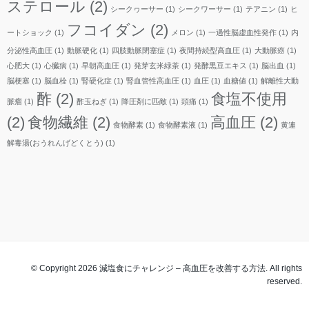
ステロール
(2)
シークヮーサー
(1)
シークワーサー
(1)
テアニン
(1)
ヒ
フコイダン
(2)
ートショック
(1)
メロン
(1)
一過性脳虚血性発作
(1)
内
分泌性高血圧
(1)
動脈硬化
(1)
四肢動脈閉塞症
(1)
夜間持続型高血圧
(1)
大動脈癌
(1)
心肥大
(1)
心臓病
(1)
早朝高血圧
(1)
発芽玄米緑茶
(1)
発酵黒豆エキス
(1)
脳出血
(1)
脳梗塞
(1)
脳血栓
(1)
腎硬化症
(1)
腎血管性高血圧
(1)
血圧
(1)
血糖値
(1)
解離性大動
酢
(2)
食塩不使用
脈瘤
(1)
酢玉ねぎ
(1)
降圧剤に匹敵
(1)
頭痛
(1)
(2)
食物繊維
(2)
高血圧
(2)
食物酵素
(1)
食物酵素液
(1)
黄連
解毒湯(おうれんげどくとう)
(1)
© Copyright 2026 減塩食にチャレンジ – 高血圧を改善する方法. All rights
reserved.