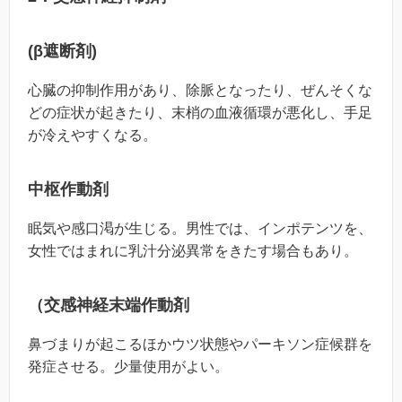
(β遮断剤)
心臓の抑制作用があり、除脈となったり、ぜんそくな
どの症状が起きたり、末梢の血液循環が悪化し、手足
が冷えやすくなる。
中枢作動剤
眠気や感口渇が生じる。男性では、インポテンツを、
女性ではまれに乳汁分泌異常をきたす場合もあり。
（交感神経末端作動剤
鼻づまりが起こるほかウツ状態やパーキソン症候群を
発症させる。少量使用がよい。