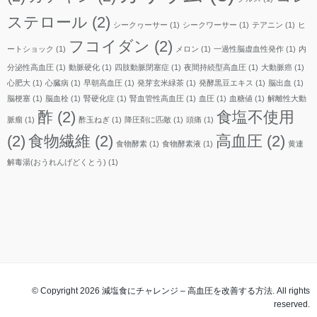
ステロール
(2)
シークヮーサー
(1)
シークワーサー
(1)
テアニン
(1)
ヒ
フコイダン
(2)
ートショック
(1)
メロン
(1)
一過性脳虚血性発作
(1)
内
分泌性高血圧
(1)
動脈硬化
(1)
四肢動脈閉塞症
(1)
夜間持続型高血圧
(1)
大動脈癌
(1)
心肥大
(1)
心臓病
(1)
早朝高血圧
(1)
発芽玄米緑茶
(1)
発酵黒豆エキス
(1)
脳出血
(1)
脳梗塞
(1)
脳血栓
(1)
腎硬化症
(1)
腎血管性高血圧
(1)
血圧
(1)
血糖値
(1)
解離性大動
酢
(2)
食塩不使用
脈瘤
(1)
酢玉ねぎ
(1)
降圧剤に匹敵
(1)
頭痛
(1)
(2)
食物繊維
(2)
高血圧
(2)
食物酵素
(1)
食物酵素液
(1)
黄連
解毒湯(おうれんげどくとう)
(1)
© Copyright 2026 減塩食にチャレンジ – 高血圧を改善する方法. All rights
reserved.