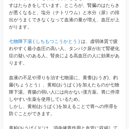
すはたらきをしています。ところが、腎臓のはたらき
が悪くなると、塩分（ナトリウム）と水分（尿）の排
出がうまくできなくなって血液の量が増え、血圧が上
がります。
七物降下湯 ( しちもつこうかとう )
は、虚弱体質で疲
れやすく最小血圧の高い人、タンパク尿が出て腎硬化
症の疑いのある人、腎炎による高血圧の人に効果があ
ります。
血液の不足や滞りを治す七物湯に、黄耆(おうぎ)、釣
藤(ちょうとう）、黄柏(おうぱく)を加えたものが七物
降下湯。胃腸の弱い人には向かない漢方薬。胃に停滞
しやすい生薬を使用しているため。
しかし、黄柏(おうぱく)を加えることで胃への停滞を
防ぐことができます。
黄柏(おうぱく)には、消炎健胃作用と血管に収縮して