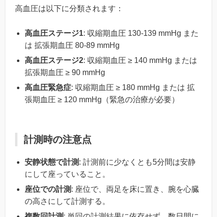
高血圧は以下に分類されます：
高血圧ステージ1
: 収縮期血圧 130-139 mmHg また
は 拡張期血圧 80-89 mmHg
高血圧ステージ2
: 収縮期血圧 ≥ 140 mmHg または
拡張期血圧 ≥ 90 mmHg
高血圧緊急症
: 収縮期血圧 ≥ 180 mmHg または 拡
張期血圧 ≥ 120 mmHg（緊急の治療が必要）
計測時の注意点
安静状態で計測
: 計測前に少なくとも5分間は安静
にして座っていること。
座位での計測
: 座位で、両足を床に置き、腕を心臓
の高さにして計測する。
複数回計測
: 単回の計測結果に依存せず、数日間に