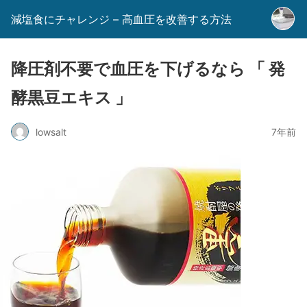
減塩食にチャレンジ – 高血圧を改善する方法
降圧剤不要で血圧を下げるなら 「 発
酵黒豆エキス 」
lowsalt
7年前