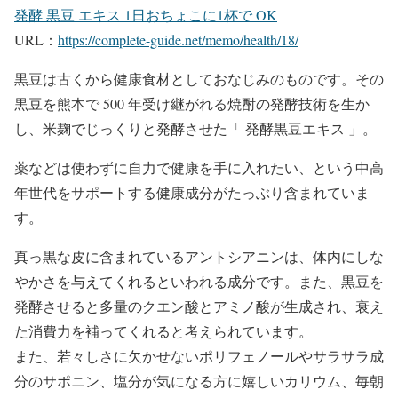
発酵 黒豆 エキス 1日おちょこに1杯で OK
URL：
https://complete-guide.net/memo/health/18/
黒豆は古くから健康食材としておなじみのものです。その
黒豆を熊本で 500 年受け継がれる焼酎の発酵技術を生か
し、米麹でじっくりと発酵させた「 発酵黒豆エキス 」。
薬などは使わずに自力で健康を手に入れたい、という中高
年世代をサポートする健康成分がたっぶり含まれていま
す。
真っ黒な皮に含まれているアントシアニンは、体内にしな
やかさを与えてくれるといわれる成分です。また、黒豆を
発酵させると多量のクエン酸とアミノ酸が生成され、衰え
た消費力を補ってくれると考えられています。
また、若々しさに欠かせないポリフェノールやサラサラ成
分のサポニン、塩分が気になる方に嬉しいカリウム、毎朝