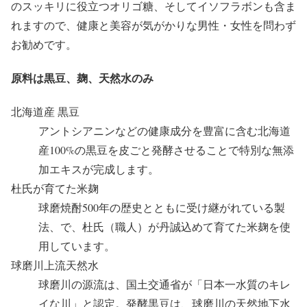
のスッキリに役立つオリゴ糖、そしてイソフラボンも含ま
れますので、健康と美容が気がかりな男性・女性を問わず
お勧めです。
原料は黒豆、麹、天然水のみ
北海道産 黒豆
アントシアニンなどの健康成分を豊富に含む北海道
産100%の黒豆を皮ごと発酵させることで特別な無添
加エキスが完成します。
杜氏が育てた米麹
球磨焼酎500年の歴史とともに受け継がれている製
法、で、杜氏（職人）が丹誠込めて育てた米麹を使
用しています。
球磨川上流天然水
球磨川の源流は、国土交通省が「日本一水質のキレ
イな川」と認定。発酵黒豆は、球磨川の天然地下水