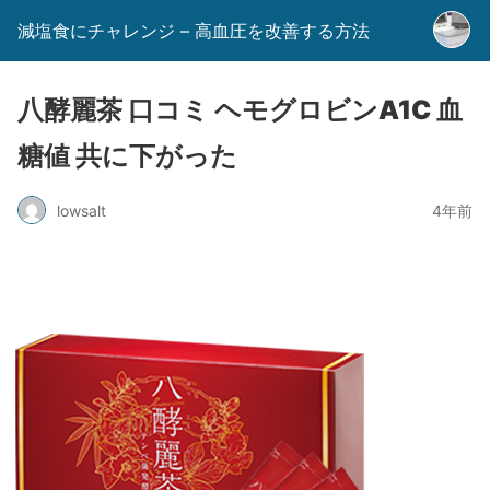
減塩食にチャレンジ – 高血圧を改善する方法
八酵麗茶 口コミ ヘモグロビンA1C 血
糖値 共に下がった
lowsalt
4年前