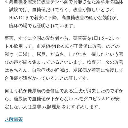
高血糖を確実に改善テンペ菌で発酵させた薬草茶の臨床
試験では、血糖値だけでなく、改善が難しいとされ
HbA1C まで着実に下降。高血糖改善の確かな効能が、
臨床の場でも証明されています。
事実、すでに全国の愛飲者から、薬草茶を1日1.5～2リッ
トル飲用して、血糖値やHbA1Cが正常値に改善。のどの
渇き（口渇）、尿臭、だるさ、しびれも一掃したという喜
びの声が続々集まっているといいます。検査データの改善
はもちろん、自覚症状の軽減は、糖尿病が着実に快復して
合併症が遠ざかっていることの証しです。
何より私が糖尿病の合併症である症状が消失したのですか
ら。糖尿病で血糖値が下がらない ヘモグロビンA1Cが安
定しない人は是非 八酵麗茶 をおすすめします。
八酵麗茶