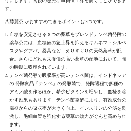
うにします。食後の急激な血糖値上昇を防ぐことができま
す。
八酵麗茶 がおすすめできるポイントは3つです。
血糖を安定させる 8 つの薬草をブレンドテンペ菌発酵の
薬草茶には、血糖値の急上昇を抑えるギムネマ・シルベ
スタやグアバ、桑葉など、えりすぐりの天然薬草が配
合。さらにどれも栄養価の高い薬草の産地において、旬
の時期に収穫されています。
テンペ菌発酵で吸収率が高いテンペ菌は、インドネシア
の 発酵食品「テンペ」の発酵菌で、発酵過程で多種の
アミノ酸を作るほか、希少ビタミンを増やし、血栓を溶
かす効果もあります。テンペ菌発酵により、有効成分の
腸壁からの吸収率が大きく向上。インスリンの分泌を刺
激し、毛細血管も強化する薬草の効力がぐんと高められ
ます。