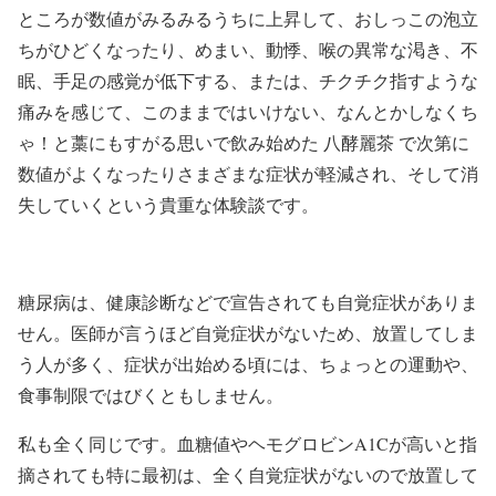
ところが数値がみるみるうちに上昇して、おしっこの泡立
ちがひどくなったり、めまい、動悸、喉の異常な渇き、不
眠、手足の感覚が低下する、または、チクチク指すような
痛みを感じて、このままではいけない、なんとかしなくち
ゃ！と藁にもすがる思いで飲み始めた 八酵麗茶 で次第に
数値がよくなったりさまざまな症状が軽減され、そして消
失していくという貴重な体験談です。
糖尿病は、健康診断などで宣告されても自覚症状がありま
せん。医師が言うほど自覚症状がないため、放置してしま
う人が多く、症状が出始める頃には、ちょっとの運動や、
食事制限ではびくともしません。
私も全く同じです。血糖値やヘモグロビンA1Cが高いと指
摘されても特に最初は、全く自覚症状がないので放置して