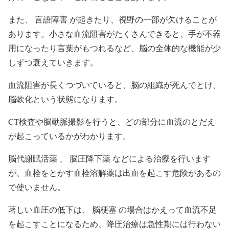
また、 言語障害 が起きたり、視野の一部が欠けることが
あります。小さな血流阻害がたくさんできると、手が不器
用になったり言葉がもつれるなど、脳の全体的な機能が少
しずつ衰えていきます。
血流阻害が長くつづいていると、脳の組織が死んでとけ、
脳軟化という状態になります。
CT検査や脳動脈撮影を行うと、どの部分に血流のとだえ
が起こっているかがわかります。
脳代謝賦活薬 、 脳圧降下薬 などによる治療を行います
が、血栓をとかす血栓溶解薬は出血を起こす危険があるの
で使いません。
著しい血圧の低下は、 脳梗塞 の場合はかえって血流不足
を起こすことになるため、降圧治療は急性期には行わない