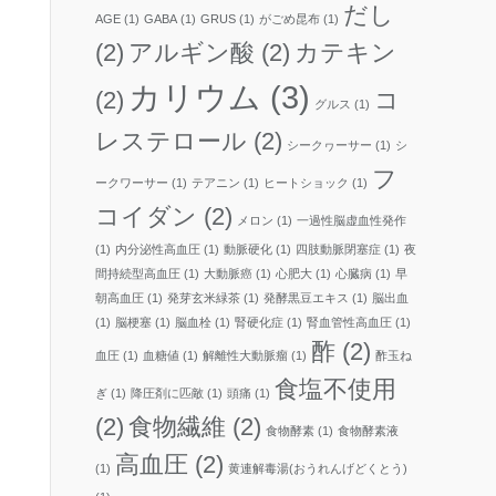
だし
AGE
(1)
GABA
(1)
GRUS
(1)
がごめ昆布
(1)
(2)
アルギン酸
(2)
カテキン
カリウム
(3)
(2)
コ
グルス
(1)
レステロール
(2)
シークヮーサー
(1)
シ
フ
ークワーサー
(1)
テアニン
(1)
ヒートショック
(1)
コイダン
(2)
メロン
(1)
一過性脳虚血性発作
(1)
内分泌性高血圧
(1)
動脈硬化
(1)
四肢動脈閉塞症
(1)
夜
間持続型高血圧
(1)
大動脈癌
(1)
心肥大
(1)
心臓病
(1)
早
朝高血圧
(1)
発芽玄米緑茶
(1)
発酵黒豆エキス
(1)
脳出血
(1)
脳梗塞
(1)
脳血栓
(1)
腎硬化症
(1)
腎血管性高血圧
(1)
酢
(2)
血圧
(1)
血糖値
(1)
解離性大動脈瘤
(1)
酢玉ね
食塩不使用
ぎ
(1)
降圧剤に匹敵
(1)
頭痛
(1)
(2)
食物繊維
(2)
食物酵素
(1)
食物酵素液
高血圧
(2)
(1)
黄連解毒湯(おうれんげどくとう)