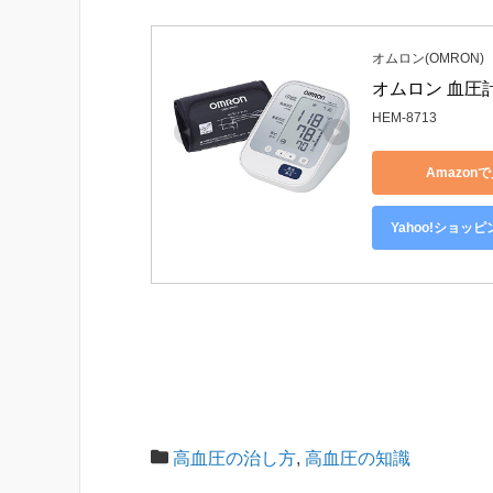
オムロン(OMRON)
オムロン 血圧計
HEM-8713
Amazon
Yahoo!ショッ
高血圧の治し方
,
高血圧の知識